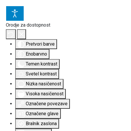
Orodje za dostopnost
Pretvori barve
Enobarvno
Temen kontrast
Svetel kontrast
Nizka nasičenost
Visoka nasičenost
Označene povezave
Označene glave
Bralnik zaslona