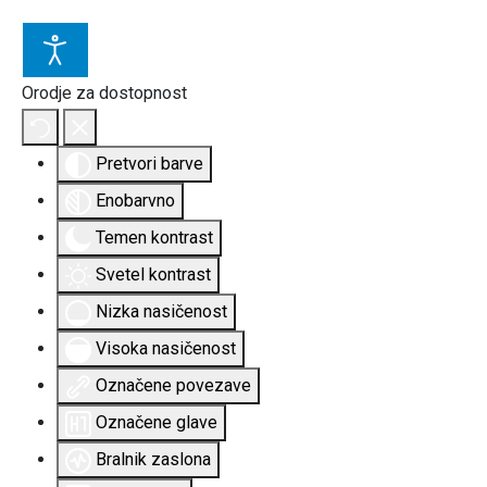
Orodje za dostopnost
Pretvori barve
Enobarvno
Temen kontrast
Svetel kontrast
Nizka nasičenost
Visoka nasičenost
Označene povezave
Označene glave
Bralnik zaslona