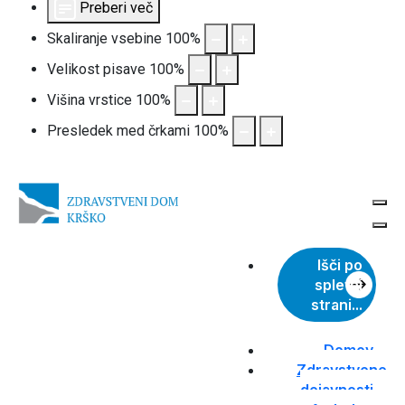
Preberi več
Skaliranje vsebine
100
%
Velikost pisave
100
%
Višina vrstice
100
%
Presledek med črkami
100
%
SKOČI DO OSREDNJE VSEBINE
Išči po
spletni
strani...
Domov
Zdravstvene
dejavnosti