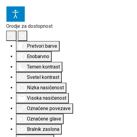
Orodje za dostopnost
Pretvori barve
Enobarvno
Temen kontrast
Svetel kontrast
Nizka nasičenost
Visoka nasičenost
Označene povezave
Označene glave
Bralnik zaslona